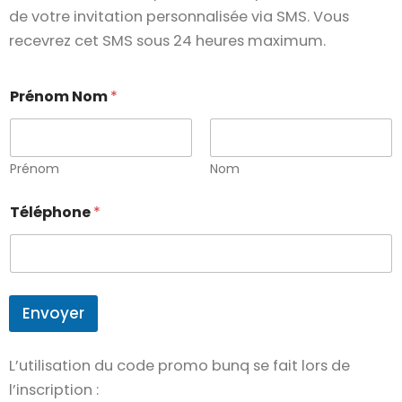
de votre invitation personnalisée via SMS. Vous
recevrez cet SMS sous 24 heures maximum.
N
Prénom Nom
*
o
m
N
o
m
Prénom
Nom
T
é
Téléphone
*
l
é
p
h
o
n
Envoyer
e
L’utilisation du code promo bunq se fait lors de
l’inscription :