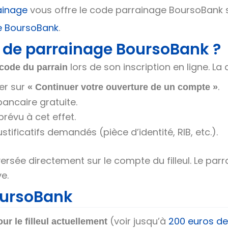
ainage
vous offre le code parrainage BoursoBank 
ge BoursoBank
.
 de parrainage BoursoBank ?
lors de son inscription en ligne. La
code du parrain
er sur
.
« Continuer votre ouverture de un compte »
ancaire gratuite.
révu à cet effet.
stificatifs demandés (pièce d’identité, RIB, etc.).
 versée directement sur le compte du filleul. Le p
e.
oursoBank
(voir jusqu’à
200 euros de
ur le filleul actuellement