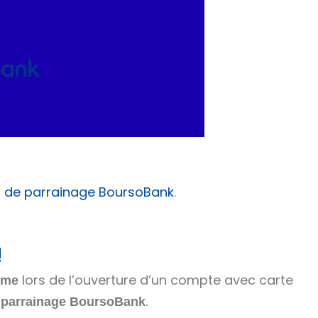
en de parrainage BoursoBank
.
!
lors de l’ouverture d’un compte avec carte
ime
.
 parrainage BoursoBank