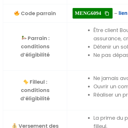
Code parrain
MENG6094
–
lie
Être client B
Parrain :
assurance, cr
conditions
Détenir un s
d’éligibilité
Ne pas dépass
Ne jamais avo
Filleul :
Ouvrir un com
conditions
Réaliser un 
d’éligibilité
La prime du p
Versement des
filleul.