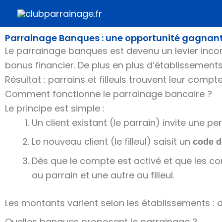
Aller
au
contenu
Parrainage Banques : une opportunité gagna
Le parrainage banques est devenu un levier incon
bonus financier. De plus en plus d’établissemen
Résultat : parrains et filleuls trouvent leur compte
Comment fonctionne le parrainage bancaire ?
Le principe est simple :
Un client existant (le parrain) invite un
Le nouveau client (le filleul) saisit un
code d
Dès que le compte est activé et que les con
au parrain et une autre au filleul.
Les montants varient selon les établissements : de
Quelles banques proposent le parrainage ?