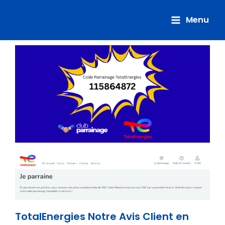
Aller
au
Menu
contenu
TotalEnergies Notre Avis Client en