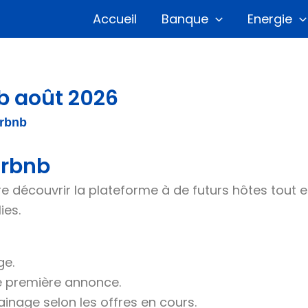
Accueil
Banque
Energie
b août 2026
irbnb
irbnb
re découvrir la plateforme à de futurs hôtes tout
ies.
ge.
 première annonce.
ainage selon les offres en cours.