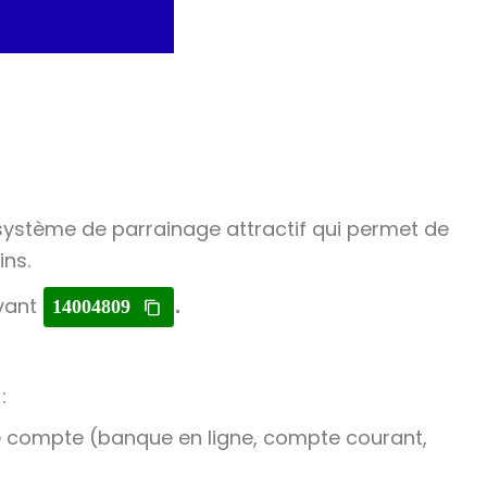
 système de parrainage attractif qui permet de
ins.
ivant
14004809
.
:
 de compte (banque en ligne, compte courant,