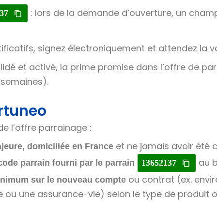
: lors de la demande d’ouverture, un cham
37
tificatifs, signez électroniquement et attendez la va
lidé et activé, la prime promise dans l’offre de p
 semaines).
rtuneo
de l’offre parrainage :
et ne jamais avoir été 
ajeure, domiciliée en France
au b
code parrain fourni par le parrain
13652137
ou contrat (ex. envi
 minimum sur le nouveau compte
u une assurance-vie) selon le type de produit ouv